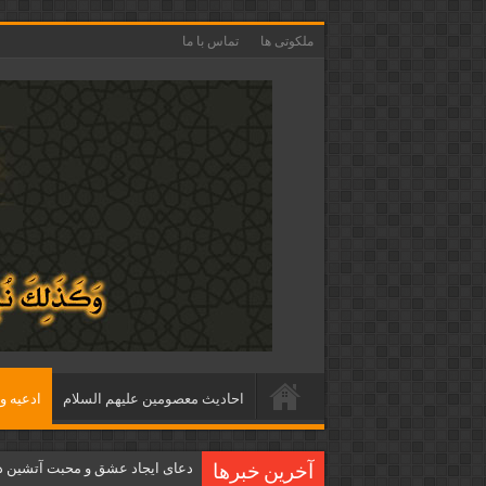
ملکوتی ها
تماس با ما
احاديث معصومين عليهم السلام
ادعيه و 
دعای ایجاد عشق و محبت آتشین د
آخرین خبرها