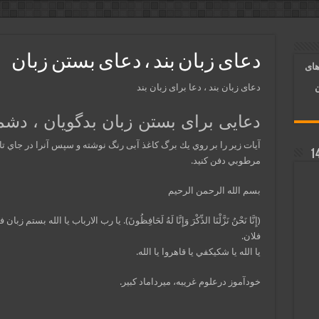
آسان شدن کارها و برآورده شدن حاجت
 روایی | ذکر اسماء الحسنی برآورده شدن حاجت
دعای زبان بند ، دعای بستن زبان
های
د شدن | متن دعا و اذکار مجرب
دعای زبان بند ، دعا برای زبان بند
ن
دعایی برای بستن زبان بدگويان ، دشم
آيات زير را بر روي يك برگ كاغذ آبی رنگ نوشته و سپس آنرا در جاي تا
مرطوبي دفن كنيد.
بسم الله الرحمن الرحيم
(إِنَّا نَحْنُ نَزَّلْنَا الذِّكْرَ وَإِنَّا لَهُ لَحَافِظُونَ). يا رب الارباب يا الله بستم ز
فلان.
يا الله يا شكيكفي يا قاهروا يا الله.
خودآموز درعلوم غريبه، ميرداماد كبير.