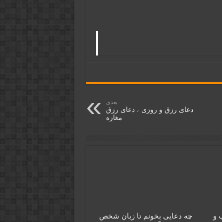
بعدی
دعای رزق و روزی ، دعای رزق
مغازه
 و
چه دعایی بخونم تا زبان شخص