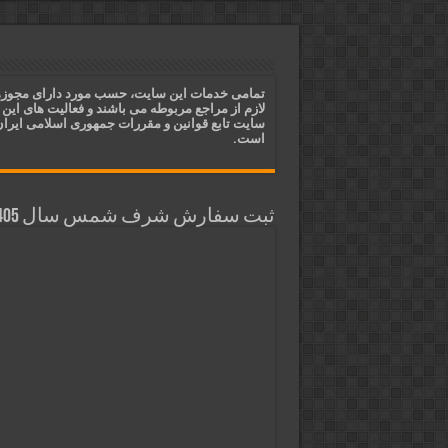
ختم آیات ۲ و ۳ سوره طلاق برای افزایش رزق و روزی | روش ختم، متن آیات و فضیلت
آیات قرآنی برای استجابت دعا و 
قویترین ذکر استجابت دعا و حاجت
تمامی خدمات این سایت، حسب مورد دارای مجوز
لازم از مراجع مربوطه می باشند و فعالیت های این
دعای افزایش رزق و روزی و ثروتمن
سایت تابع قوانین و مقررات جمهوری اسلامی ایرا
است.
ثبت سفارش شرف شمس سال 1405