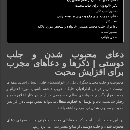
دعای محبوب شدن از امام صادق (ع)
ذکر «الودود» برای جلب محبت
دستورالعمل ذکر:
دعای مجرب برای رفع بدخویی و دوست‌یابی
تعداد ذکر:
دعا برای جلب محبت همسر، خانواده و شخص مورد علاقه
دستورالعمل:
سخن پایانی
دعای محبوب شدن و جلب
دوستی | ذکرها و دعاهای مجرب
برای افزایش محبت
محبوبیت و جلب محبت دیگران یکی از خواسته‌های قلبی انسان است. همه ما
دوست داریم در دل اطرافیان جایگاه خوبی داشته باشیم، مورد احترام و
محبت قرار بگیریم و روابطی سالم و صمیمی بسازیم. در کنار اخلاق نیکو و
رفتار شایسته،
دعا و توسل به خداوند متعال
می‌تواند نقش مهمی در افزایش
محبت و محبوب شدن نزد مردم داشته باشد.
در این مطلب از سایت ذکر و دعاهای مجرب ملکوتی ها به معرفی
دعای
محبوب شدن و جلب دوستی
از منابع معتبر دینی می‌پردازیم.