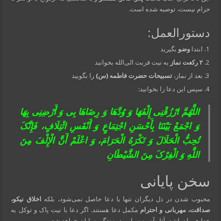
حرام نیست، توصیه شده است.
دستورالعمل:
ابتدا
وضو
بگیرید
۲ رکعت نماز
به نیت قربت الی‌الله بخوانید
بعد از نماز،
تسبیحات حضرت فاطمه (س)
را بگویید
سپس این دعا را بخوانید:
اللَّهُمَّ ارْزُقْنِی إِلْفَهَا وَ وُدَّهَا وَ رِضَاهَا بِی وَ أَرْضِنِی بِهَا
وَ اجْمَعْ بَیْنَنَا بِأَحْسَنِ اجْتِمَاعٍ وَ أَنْفَسِ ائْتِلَافٍ، فَإِنَّکَ
تُحِبُّ الْحَلَالَ وَ تَکْرَهُ الْحَرَامَ، وَ اعْلَمْ أَنَّ الْإِلْفَ مِنَ
اللَّهِ وَ الْفِرْکَ مِنَ الشَّیْطَانِ
سخن پایانی
محبوب شدن در دل دیگران تنها با دعا حاصل نمی‌شود، بلکه
اخلاق نیکو،
صداقت، مهربانی و احترام
مکمل دعا هستند. اگر دعا با نیت پاک و توکل به
خدا همراه باشد، آثار آن به زیبایی در زندگی نمایان خواهد شد.