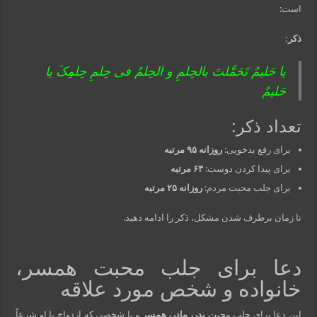
است:
ذکر:
یا حَلیمُ تَحَمَّلتَ بالحِلمِ و الحِلمُ فی حِلمِ حِلمِکَ یا
حَلیمُ
تعداد ذکر:
برای رفع بدخویی:
روزانه ۹۵ مرتبه
برای پیدا کردن دوست:
۶۳ مرتبه
برای جلب محبت مردم:
روزانه ۲۵ مرتبه
تا زمان برطرف شدن مشکل، ذکر را ادامه دهید.
دعا برای جلب محبت همسر،
خانواده و شخص مورد علاقه
این دعا برای جلب محبت
پدر، مادر، همسر
و یا شخصی که ازدواج با او شرعاً