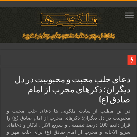
دعای مجرب برای فروش سریع کالا و رونق فروش مغازه | متن آیات، روش انجام و ف
دعای جلب محبت و محبوبیت در دل
دعای ایجاد عشق و محبت آتشین در قلب معشوق | متن دعا، روش خواندن
دیگران؛ ذکرهای مجرب از امام
ختم آیات ۲ و ۳ سوره طلاق برای افزایش رزق و روزی | روش ختم، متن آیات و فضیلت
صادق (ع)
آیات قرآنی برای استجابت دعا و آسان شدن کارها و برآورده شدن حاجت
قویترین ذکر استجابت دعا و حاجت روایی | ذکر اسماء الحسنی برآورده شدن حاجت
در این مطلب از سایت ملکوتی ها دعای جلب محبت و
محبوبیت در دل دیگران؛ ذکرهای مجرب از امام صادق (ع) را
قرار دادیم 100 درصد تضمینی و سریع الاثر . اذکار و دعاهای
سریع الاجابه و مجرب از امام صادق (ع) برای جلب مهر و