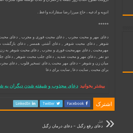
ادویه و ادعیه ، حاج میرزا رضا سقازاده واعظ .
*****
دعای مهر و محبت مجرب , دعای محبت فوری و مجرب , دعای محبت 
شوهر , دعای محبت شوهر , دعای آشتی همسر , دعای بازگشت م
مهرمحبت , دعای مهرمحبت فوری و مجرب , دعای محبت شوهر به زن ,
دو نفر , دعای مهر و محبت شدید , دعای جلب محبت شوهر , دعای ج
میان زن و شوهر – دعای مهر محبت ,دعای تسخیر قلوب , دعای مجرب
برای محبت , سایت دعا , سایت برای دعا
بیشتر بخوانید
دعای مجذوب و شیفته شدن دیگران به ش
LinkedIn
Twitter
Facebook
اشترک
قبل
دعای رفع زگیل – دعای درمان زگیل