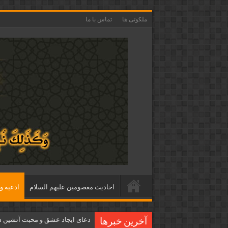
ملکوتی ها
تماس با ما
احاديث معصومين عليهم السلام
ادعيه و 
دعای ایجاد عشق و محبت آتشین د
آخرین خبرها