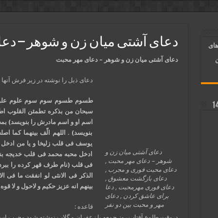
آسان شدن کارها و برآورده شدن حاجت
 روایی | ذکر اسماء الحسنی برآورده شدن حاجت
دعای آشتی میان زن و شوهر – دع
های
د شدن | متن دعا و اذکار مجرب
دعای آشتی میان زن و شوهر – دعای مهر محبت
ن
دعای ذیل را نوشته در زیر فرش آنها ب
طسوم طسوم سوم سوم علوم علوم ک
سبحان من بذکره تطمئن القلوب اط
اسم او و اسم مادرش را بنویسد) ب
بنویسد) . اللهم الّف بینهما کما ا
یوسف فی قلب زلیخا و یا من ادخل
دعای آشتی میان زن و
ادخل محبه محمد فی قلب خدیجه بن
شوهر – دعای مهر محبت ,
فی قلب (نام طرف قهر کرده را ببرد) 
دعای محبت فوری و مجرب ,
الذکر فی الانثی لو انفقت ما فی الا
دعای بازگشت معشوق ,
بینهم انه عزیز حکیم و لاحول و لا قوه ا
دعای فوری مهرمحبت , دعا
برای عاشق کردن , دعای
مهر و محبت بین دو نفر
قاعده :
دروقت طلوع آفتاب روز جمعه با زعفران و گلاب نوشته شود مجرب اس