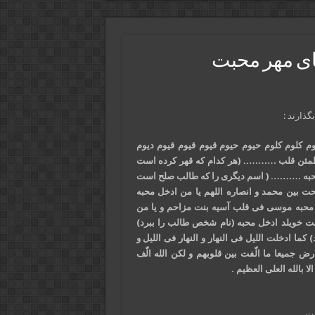
ای مهر محبت
گذارند :
لوم کلوم حیوم حیوم قیوم قیوم قیوم دیوم
مئن قلب ……….. (هر کدام که قهر کرده است
محبه ………. ( اسم دیگری را که طالب صلح است
صلحت بین محمد و انصاره اللهم یا من ادخل محبه
 محبه موسی فی قلب آسیه بنت مزاحم و یا من
ت خویلد ادخل محبه (نام شخص طالب را ببرد)
کما ادخلت اللیل فی النهار و النهار فی اللیل و
رض جمیعا ما الّفت بین قلوبهم و لکن الله الّف
لا بالله العلی العظیم .
ت.