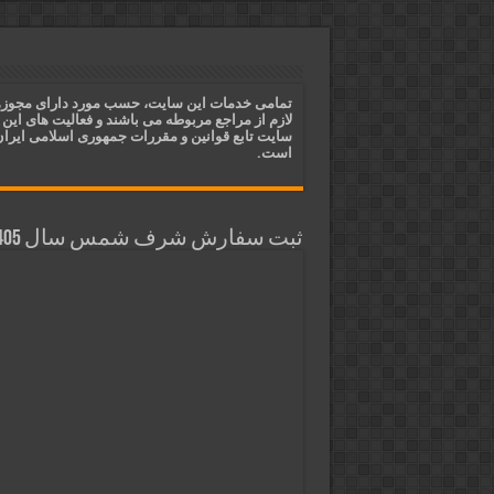
ختم آیات ۲ و ۳ سوره طلاق برای افزایش رزق و روزی | روش ختم، متن آیات و فضیلت
آیات قرآنی برای استجابت دعا و 
قویترین ذکر استجابت دعا و حاجت
تمامی خدمات این سایت، حسب مورد دارای مجوز
لازم از مراجع مربوطه می باشند و فعالیت های این
دعای افزایش رزق و روزی و ثروتمن
سایت تابع قوانین و مقررات جمهوری اسلامی ایرا
است.
ثبت سفارش شرف شمس سال 1405