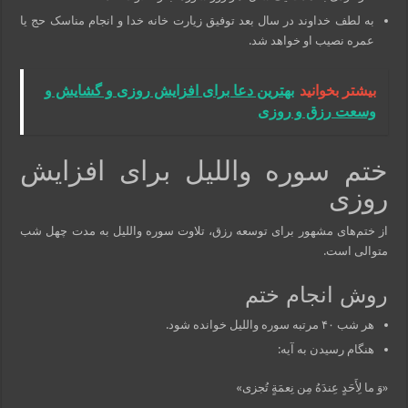
به لطف خداوند در سال بعد توفیق زیارت خانه خدا و انجام مناسک حج یا
عمره نصیب او خواهد شد.
بیشتر بخوانید
بهترین دعا برای افزایش روزی و گشایش و
وسعت رزق و روزی
ختم سوره واللیل برای افزایش
روزی
از ختم‌های مشهور برای توسعه رزق، تلاوت سوره واللیل به مدت چهل شب
متوالی است.
روش انجام ختم
هر شب ۴۰ مرتبه سوره واللیل خوانده شود.
هنگام رسیدن به آیه:
«وَ ما لِأَحَدٍ عِندَهُ مِن نِعمَةٍ تُجزى»