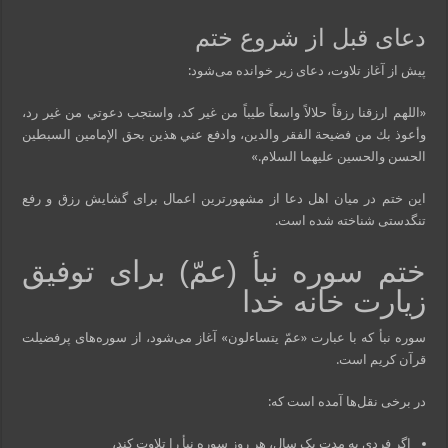
دعای قبل از شروع ختم
پیش از آغاز تلاوت، دعای زیر خوانده می‌شود:
«اللهم ارزقنا رزقاً حلالاً واسعاً طيباً من غير كد، واستجب دعوتي من غير رد،
وأعوذ بك من فضيحة الفقر والدين، وادفع عني هذين بحق الإمامين السبطين
الحسن والحسين عليهما السلام.»
این ختم در میان اهل دعا از مشهورترین اعمال برای گشایش رزق و رفع
تنگدستی شناخته شده است.
ختم سوره نبأ (عمّ) برای توفیق
زیارت خانه خدا
سوره نبأ که با عبارت «عمّ یتساءلون» آغاز می‌شود، از سوره‌های پرفضیلت
قرآن کریم است.
در برخی نقل‌ها آمده است که:
اگر فردی به مدت یک سال، هر روز سوره نبأ را تلاوت کند،