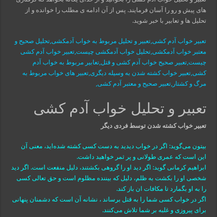
های پیش و رو را آسان فرمایند. پس از آن ادامه ی مطلب را خوانده و از
تحلیل ها و تعابیر با خبر شوید.
تعبیر خواب آدم کشی,تعبیر و تحلیل مربوط به خواب آدمکشی,تحلیل صحیح و
معتبر خواب آدمکشی,تحلیل خواب آدمکشی چیست,تعبیر خواب آدم کشی
چیست,تعبیر صحیح خواب آدم کشی و قتل,تعابیر مربوط به خواب آدم
کشی,تعبیر خواب کشته شدن به وسیله دیگری,تعبیر های خواب مربوط به
مرگ و کشتار,تعبیر صحیح و معتبر آدم کشی,
تعبیر و تحلیل خواب آدم کشی
تعبیر خواب کشته شدن توسط فردی دیگر
بيتون مى‌گويد: اگر در خواب ديديد به دست كسى كشته شده‌ايد، معنى آن
اين است كه عمرى طولانى و پر ثمر خواهيد داشت.
ابراهیم کرمانی گوید: اگر دید او را گروهی بکشتند، دلیل منفعت است. اگر دید
شخصی او را بکشت به ظلم، دلیل که بیننده مظلوم است و حق تعالی کسی
را به او بگمارد تا مکافات ان باز کند.
اگر در خواب کسی شما را به قتل برساند ، نشانه آن است که دشمنان پنهانی
برای پیروزی و غلبه بر شما تلاش می‌کنند.