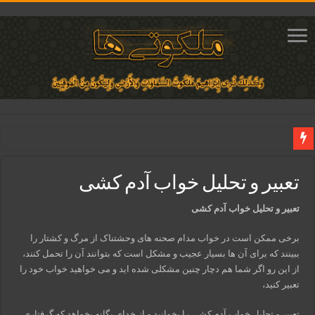
دعای ایجاد عشق و محبت آتشین در قلب معشوق | متن دعا، روش خواندن
تعبیر و تحلیل خواب آدم کشی
ختم آیات ۲ و ۳ سوره طلاق برای افزایش رزق و روزی | روش ختم، متن آیات و فضیلت
آیات قرآنی برای استجابت دعا و آسان شدن کارها و برآورده شدن حاجت
تعبیر و تحلیل خواب آدم کشی
قویترین ذکر استجابت دعا و حاجت روایی | ذکر اسماء الحسنی برآورده شدن حاجت
برخی ممکن است در خواب مدام صحنه های وحشتناک از مرگ و کشتار را
دعای افزایش رزق و روزی و ثروتمند شدن | متن دعا و اذکار مجرب
ببینند که برای آن ها بسیار عجیب و مشکل است که بتوانند آن را تحمل کنند،
از این رو اگر شما هم دچار چنین مشکلی شده اید و می خواهید خواب خود را
تعبیر کنید،
تعبیر و تحلیل خواب آدم کشی را بخوانید و از خدای یگانه بخواهد که گرفتاری