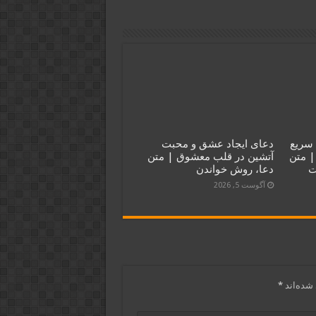
سریع
دعای ایجاد عشق و محبت
| متن
آتشین در قلب معشوق | متن
ت
دعا، روش خواندن
آگوست 5, 2026
شده‌اند
*