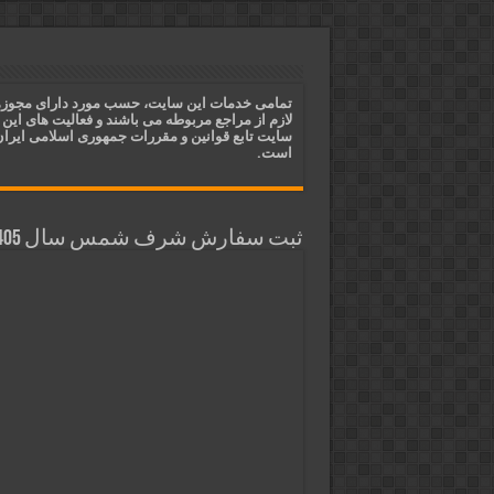
دعای مجرب برای فروش سریع کالا 
دعای ایجاد عشق و محبت آتشین د
ختم آیات ۲ و ۳ سوره طلاق برای افزایش رزق و روزی | روش ختم، متن آیات و فضیلت
تمامی خدمات این سایت، حسب مورد دارای مجوز
لازم از مراجع مربوطه می باشند و فعالیت های این
آیات قرآنی برای استجابت دعا و 
سایت تابع قوانین و مقررات جمهوری اسلامی ایرا
است.
ثبت سفارش شرف شمس سال 1405