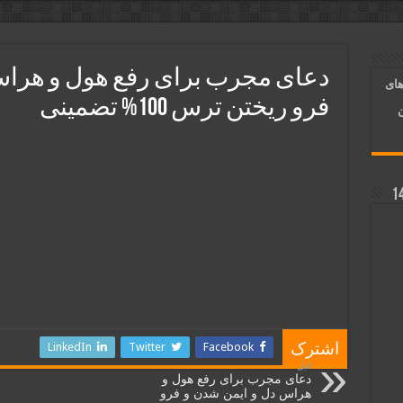
مهر و علاقه معشوق | متن دعا و روش خواندن
 محبت شدید بین دو نفر تضمینی
و رونق فروش مغازه | متن آیات، روش انجام و فضیلت
دعای مجرب برای رفع هول و هراس
های
ر قلب معشوق | متن دعا، روش خواندن
فرو ریختن ترس 100% تضمینی
ن
LinkedIn
Twitter
Facebook
اشترک
قبل
دعای مجرب برای رفع هول و
هراس دل و ایمن شدن و فرو