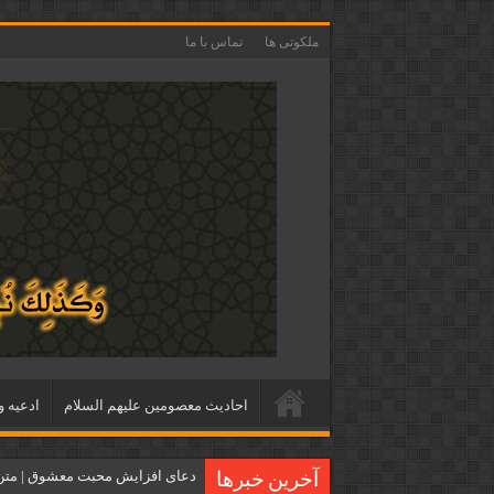
ملکوتی ها
تماس با ما
احاديث معصومين عليهم السلام
ادعيه و
دعای افزایش محبت معشوق | متن 
آخرین خبرها