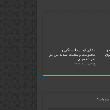
و
دعای ایجاد دلبستگی و
وق |
محبوبیت و محبت شدید بین دو
نفر تضمینی
آگوست 7, 2026
شده‌اند
*