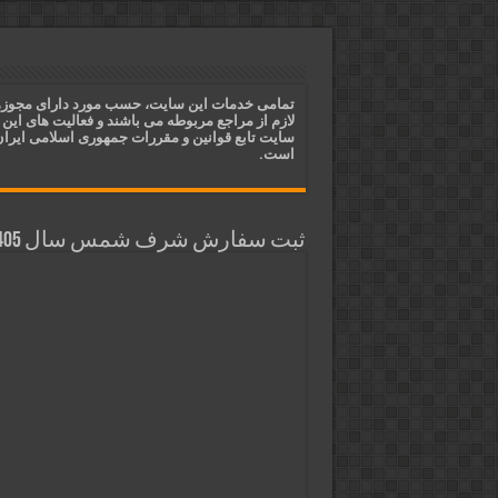
دعای ایجاد عشق و محبت آتشین د
ختم آیات ۲ و ۳ سوره طلاق برای افزایش رزق و روزی | روش ختم، متن آیات و فضیلت
آیات قرآنی برای استجابت دعا و 
تمامی خدمات این سایت، حسب مورد دارای مجوز
لازم از مراجع مربوطه می باشند و فعالیت های این
قویترین ذکر استجابت دعا و حاجت
سایت تابع قوانین و مقررات جمهوری اسلامی ایرا
است.
ثبت سفارش شرف شمس سال 1405