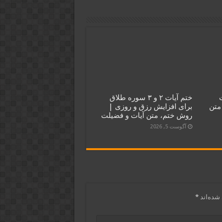
ختم آیات ۲ و ۳ سوره طلاق
متن
برای افزایش رزق و روزی |
روش ختم، متن آیات و فضیلت
آگوست 5, 2026
شده‌اند
*