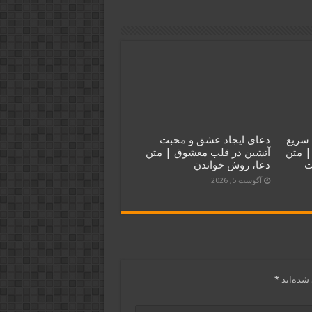
سریع
دعای ایجاد عشق و محبت
| متن
آتشین در قلب معشوق | متن
ت
دعا، روش خواندن
آگوست 5, 2026
شده‌اند
*