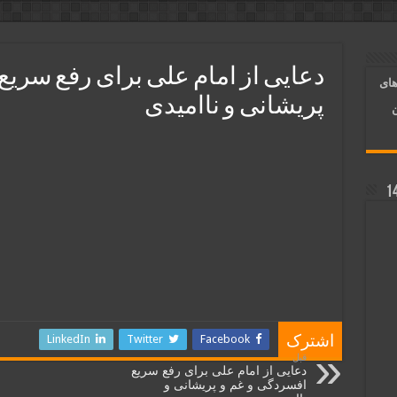
و رونق فروش مغازه | متن آیات، روش انجام و فضیلت
ر قلب معشوق | متن دعا، روش خواندن
دعایی از امام علی برای رفع سریع
های
آسان شدن کارها و برآورده شدن حاجت
پریشانی و ناامیدی
ن
LinkedIn
Twitter
Facebook
اشترک
قبل
دعایی از امام علی برای رفع سریع
افسردگی و غم و پریشانی و