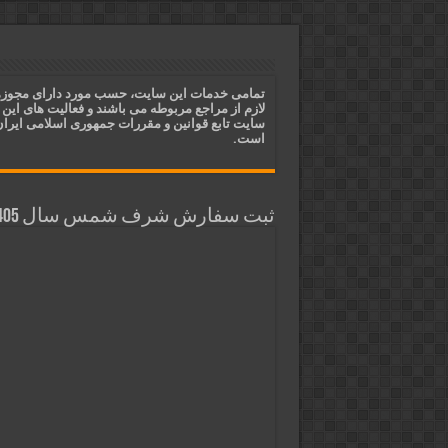
دعای مجرب برای فروش سریع کالا 
دعای ایجاد عشق و محبت آتشین د
ختم آیات ۲ و ۳ سوره طلاق برای افزایش رزق و روزی | روش ختم، متن آیات و فضیلت
تمامی خدمات این سایت، حسب مورد دارای مجوز
لازم از مراجع مربوطه می باشند و فعالیت های این
آیات قرآنی برای استجابت دعا و 
سایت تابع قوانین و مقررات جمهوری اسلامی ایرا
است.
ثبت سفارش شرف شمس سال 1405