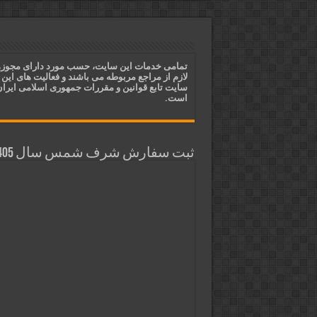
دعای ایجاد عشق و محبت آتشین د
ختم آیات ۲ و ۳ سوره طلاق برای افزایش رزق و روزی | روش ختم، متن آیات و فضیلت
آیات قرآنی برای استجابت دعا و 
تمامی خدمات این سایت، حسب مورد دارای مجوز
لازم از مراجع مربوطه می باشند و فعالیت های این
قویترین ذکر استجابت دعا و حاجت
سایت تابع قوانین و مقررات جمهوری اسلامی ایرا
است.
ثبت سفارش شرف شمس سال 1405