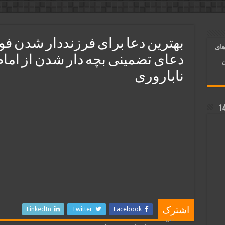
ر قلب معشوق | متن دعا، روش خواندن
آسان شدن کارها و برآورده شدن حاجت
بهترین دعا برای فرزنددار شدن فو
های
 روایی | ذکر اسماء الحسنی برآورده شدن حاجت
دعای تضمینی بچه‌ دار شدن از امام
ن
ناباروری
LinkedIn
Twitter
Facebook
اشترک
قبل